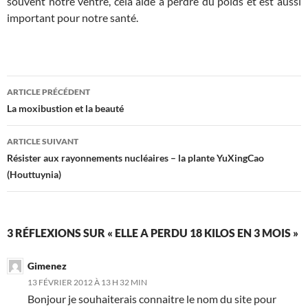
souvent notre ventre, cela aide à perdre du poids et est aussi
important pour notre santé.
Navigation
ARTICLE PRÉCÉDENT
des
La moxibustion et la beauté
articles
ARTICLE SUIVANT
Résister aux rayonnements nucléaires – la plante YuXingCao
(Houttuynia)
3 RÉFLEXIONS SUR « ELLE A PERDU 18 KILOS EN 3 MOIS »
Gimenez
13 FÉVRIER 2012 À 13 H 32 MIN
Bonjour je souhaiterais connaitre le nom du site pour