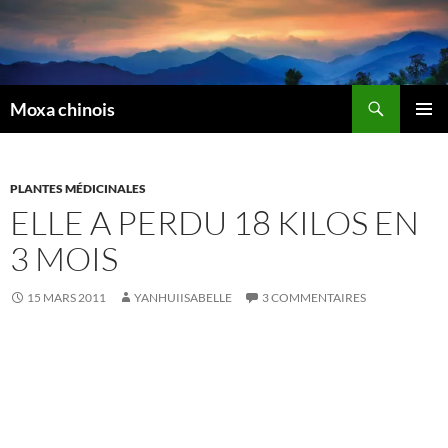
Recherche
Moxa chinois
ALLER
MENU
AU
PRINCI
CONTENU
PLANTES MÉDICINALES
ELLE A PERDU 18 KILOS EN
3 MOIS
15 MARS 2011
YANHUIISABELLE
3 COMMENTAIRES