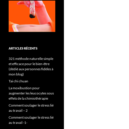
ARTICLES RÉCENTS
321 méthode naturelle simple
et efficace pour le bien-être
(dédié aux personnes fidèles à
mon blog)
Tai chi chuan
La moxibustion pour
augmenter les leucocytes sous
effets de la chimiothérapie
Comment soulager le stress lié
au travail – 2
Comment soulager le stress lié
au travail -1-