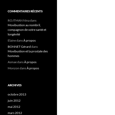
COMMENTAIRES RÉCENTS
ROJTMAN Nina
dans
Moxibustion au nombril,
compagnon de votre santé et
longévité
Elaine
dans
À propos
BONNET Gérard
dans
Moxibustion et la prostate des
hommes
Asmae
dans
À propos
Monzon
dans
À propos
ARCHIVES
octobre 2013
juin 2012
mai 2012
mars 2012