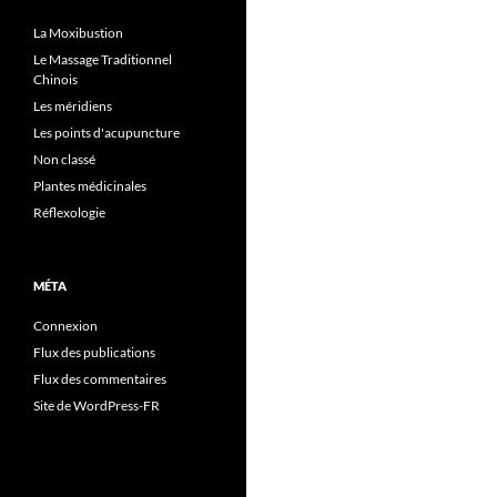
La Moxibustion
Le Massage Traditionnel
Chinois
Les méridiens
Les points d'acupuncture
Non classé
Plantes médicinales
Réflexologie
MÉTA
Connexion
Flux des publications
Flux des commentaires
Site de WordPress-FR