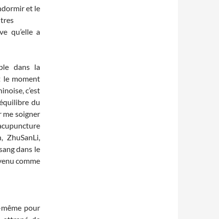
ndormir et le
utres
ve qu’elle a
ble dans la
it le moment
noise, c’est
équilibre du
r me soigner
’acupuncture
, ZhuSanLi,
 sang dans le
revenu comme
oi-même pour