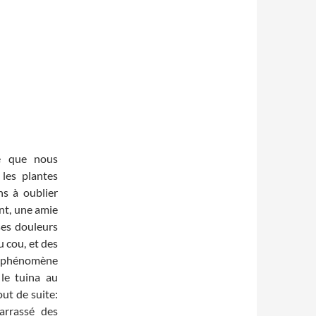
ce que nous
les plantes
ns à oublier
nt, une amie
ses douleurs
u cou, et des
le phénomène
 le tuina au
out de suite:
arrassé des