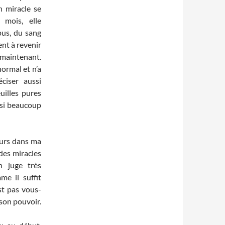
n miracle se
 mois, elle
pus, du sang
nt à revenir
à maintenant.
normal et n’a
éciser aussi
euilles pures
ssi beaucoup
ours dans ma
 des miracles
n juge très
e il suffit
est pas vous-
son pouvoir.