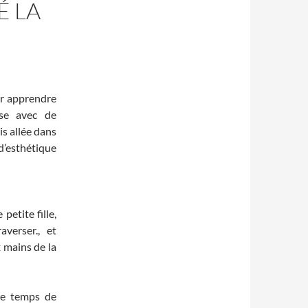
É LA
ur apprendre
ise avec de
is allée dans
’esthétique
petite fille,
averser., et
 mains de la
me temps de