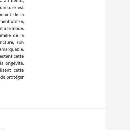
: au début,
puncture est
ement de la
ent utilisé,
t à la mode.
amille de la
ncture, son
 remarquable.
estent cette
la longévité.
isent cette
 de protéger