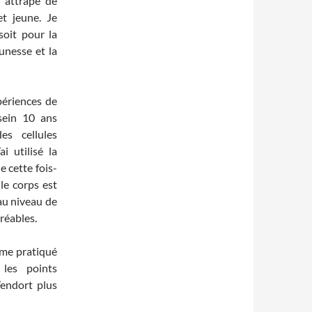
s attrapé de
t jeune. Je
soit pour la
unesse et la
périences de
sein 10 ans
es cellules
i utilisé la
e cette fois-
 le corps est
 au niveau de
gréables.
ême pratiqué
 les points
’endort plus