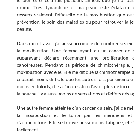
le bien-être, cela fait plusieurs années que je n’ai pa
rhume. Très dynamique, et ma peau reste éclatante e
ressens vraiment l’efficacité de la moxibustion que ce 
prévention, le soin des maladies ou pour retrouver la je
beauté.
Dans mon travail, j’ai aussi accumulé de nombreuses ex
la moxibustion. Une femme ayant eu un cancer de 
auparavant déclare récemment une prolifération d
cancéreuses. Pendant sa période de chimiothérapie, j’a
moxibustion avec elle. Elle me dit que la chimiothérapie d
ci paraît moins difficile que les autres fois, par exemple
moins endoloris, elle a l’impression d’avoir plus de force,
la bouche il y a aussi moins de sensations et d’effets désa
Une autre femme atteinte d’un cancer du sein, j’ai de m
la moxibustion et le tuina par les méridiens et
d’acupuncture. Elle se trouve aussi moins fatiguée, et s
facilement.