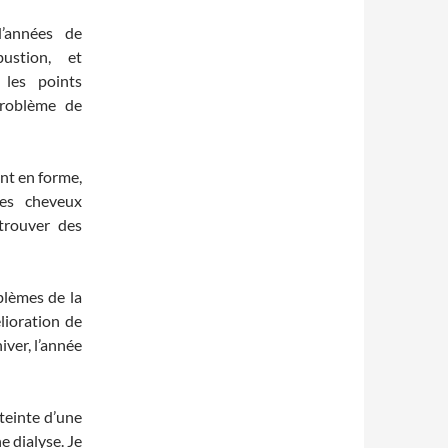
’années de
ustion, et
 les points
problème de
nt en forme,
es cheveux
trouver des
blèmes de la
lioration de
iver, l’année
teinte d’une
e dialyse. Je