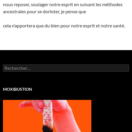
nous reposer, soulager notre esprit en suivant les méthodes
ancestrales pour se dorloter, je pense que
cela n’apportera que du bien pour notre esprit et notre santé.
Rechercher :
MOXIBUSTION