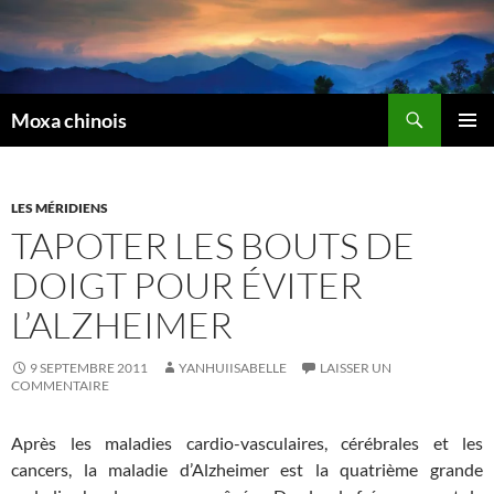
Recherche
Moxa chinois
ALLER
MENU
AU
PRINCI
CONTENU
LES MÉRIDIENS
TAPOTER LES BOUTS DE
DOIGT POUR ÉVITER
L’ALZHEIMER
9 SEPTEMBRE 2011
YANHUIISABELLE
LAISSER UN
COMMENTAIRE
Après les maladies cardio-vasculaires, cérébrales et les
cancers, la maladie d’Alzheimer est la quatrième grande