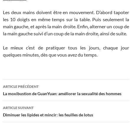
Les deux mains doivent être en mouvement. D’abord tapoter
les 10 doigts en même temps sur la table. Puis seulement la
main gauche, et après la main droite. Enfin, alterner un coup de
la main gauche suivi d’un coup de la main droite, ainsi de suite.
Le mieux c’est de pratiquer tous les jours, chaque jour
quelques minutes, dès que vous avez du temps.
Navigation
ARTICLE PRÉCÉDENT
des
La moxibustion de GuanYuan: améliorer la sexualité des hommes
articles
ARTICLE SUIVANT
Diminuer les lipides et mincir: les feuilles de lotus