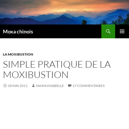
Recherche
Moxa chinois
ALLER
MENU
AU
PRINCI
CONTENU
LA MOXIBUSTION
SIMPLE PRATIQUE DE LA
MOXIBUSTION
18 MAI 2011
YANHUIISABELLE
17 COMMENTAIRES