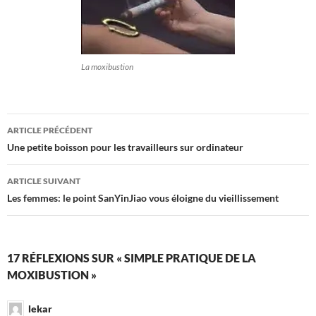
La moxibustion
Navigation
ARTICLE PRÉCÉDENT
des
Une petite boisson pour les travailleurs sur ordinateur
articles
ARTICLE SUIVANT
Les femmes: le point SanYinJiao vous éloigne du vieillissement
17 RÉFLEXIONS SUR « SIMPLE PRATIQUE DE LA
MOXIBUSTION »
lekar